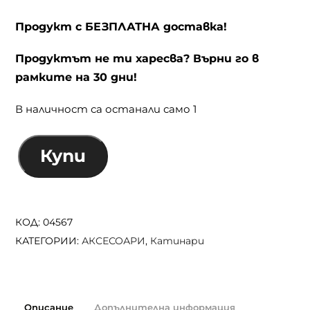
Продукт с БЕЗПЛАТНА доставка!
Продуктът не ти харесва? Върни го в
рамките на 30 дни!
В наличност са останали само 1
Купи
количество
за
AXA
КОД:
04567
NEWTON
КАТЕГОРИИ:
АКСЕСОАРИ
,
Катинари
PRO
ВИСОК
КЛАС
U-
Описание
Допълнителна информация