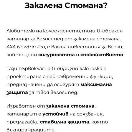
Закалена Стомана?
Любителю на колоезденето, този U-образен
катинар за велосипед от закалена стомана,
AXA Newton Pro
, е важна инвестиция за всеки,
който цени
сигурността
и
спокойствието
.
Тази първокласна
U-образна
ключалка е
проектирана с най-съвременни функции,
предназначени да осигурят
максимална
защита
за твоя велосипед.
Изработен от
закалена стомана
,
катинарът е
устойчив
на срязвания,
предлагайки
стабилна защита
, която
възпира крадците.