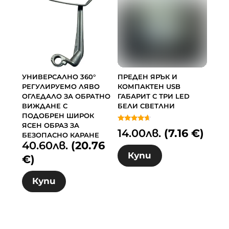
УНИВЕРСАЛНО 360°
ПРЕДЕН ЯРЪК И
РЕГУЛИРУЕМО ЛЯВО
КОМПАКТЕН USB
ОГЛЕДАЛО ЗА ОБРАТНО
ГАБАРИТ С ТРИ LED
ВИЖДАНЕ С
БЕЛИ СВЕТЛНИ
ПОДОБРЕН ШИРОК
ЯСЕН ОБРАЗ ЗА
Оценено с
14.00
лв.
(7.16 €)
4.50
БЕЗОПАСНО КАРАНЕ
от 5
40.60
лв.
(20.76
Купи
€)
Купи