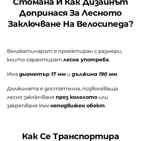
Стомана И Как Дизайнът
Допринася За Лесното
Заключване На Велосипеда?
Велокатинарът е проектиран с размери,
които гарантират
лесна употреба
.
Има
диаметър 17 мм
и
дължина 190 мм
.
Дължината е достатъчна, позволяваща
лесно заключване
през колелото
или
закрепване към
неподвижен обект
.
Как Се Транспортира