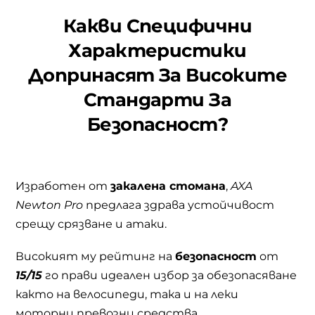
Какви Специфични
Характеристики
Допринасят За Високите
Стандарти За
Безопасност?
Изработен от
закалена стомана
,
AXA
Newton Pro
предлага здрава устойчивост
срещу срязване и атаки.
Високият му рейтинг на
безопасност
от
15/15
го прави идеален избор за обезопасяване
както на велосипеди, така и на леки
моторни превозни средства.