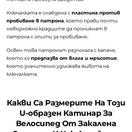
Ключалката е снабдена с
пластина против
пробиване в патрона
, което прави почти
невъзможно крадците да проникнат в
патрона с опити за пробиване.
Освен това патронът разполага с капаче,
което го
предпазва от влага и мръсотия
,
което значително удължава живота на
ключалката.
Какви Са Размерите На Този
U-образен Катинар За
Велосипед От Закалена