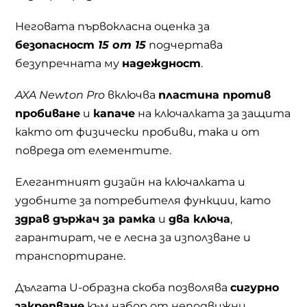
Неговата първокласна оценка за
безопасност
15 от 15
подчертава
безупречната му
надеждност
.
AXA Newton Pro
включва
пластина против
пробиване
и
капаче
на ключалката за защита
както от физически пробиви, така и от
повреда от елементите.
Елегантният дизайн на ключалката и
удобните за потребителя функции, като
здрав държач за рамка
и
два ключа
,
гарантират, че е лесна за използване и
транспортиране.
Дългата U-образна скоба позволява
сигурно
закрепване
към набор от неподвижни