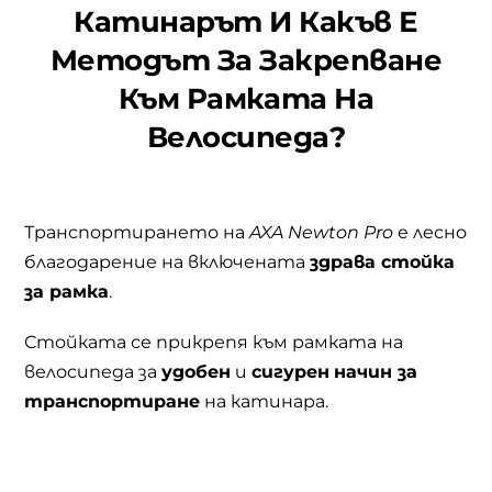
Катинарът И Какъв Е
Методът За Закрепване
Към Рамката На
Велосипеда?
Транспортирането на
AXA Newton Pro
е лесно
благодарение на включената
здрава стойка
за рамка
.
Стойката се прикрепя към рамката на
велосипеда за
удобен
и
сигурен
начин за
транспортиране
на катинара.