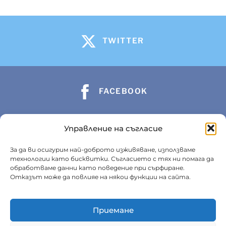
TWITTER
FACEBOOK
Управление на съгласие
INSTAGRAM
За да ви осигурим най-доброто изживяване, използваме
технологии като бисквитки. Съгласието с тях ни помага да
обработваме данни като поведение при сърфиране.
Отказът може да повлияе на някои функции на сайта.
BikeSector
Приемане
За нас
Получаване и връщане на продукт