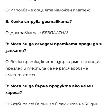
О: Изполваме опцията наложен платеж.
В: Колко струва доставката?
О: Доставката е
БЕЗПЛАТНА
!
В: Мога ли да огледам пратката преди да я
заплатя?
O: Всяка пратка, която изпращаме, е с опция
преглед и тест, за да не разочароваме
клиентите си.
В: Мога ли да върна продукта ако не ми
хареса?
О: Разбира се! Върни го в рамките на 30 дни!