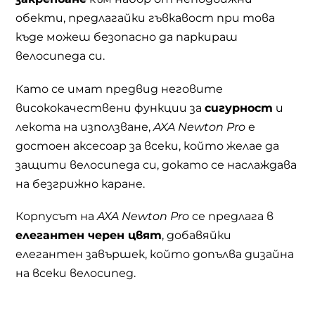
обекти, предлагайки гъвкавост при това
къде можеш безопасно да паркираш
велосипеда си.
Като се имат предвид неговите
висококачествени функции за
сигурност
и
лекота на използване,
AXA Newton Pro
е
достоен аксесоар за всеки, който желае да
защити велосипеда си, докато се наслаждава
на безгрижно каране.
Корпусът на
AXA Newton Pro
се предлага в
елегантен черен цвят
, добавяйки
елегантен завършек, който допълва дизайна
на всеки велосипед.