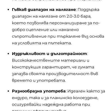
Гъвкав диапазон на наляганe
: Поддържа
диапазон на налягане от 2.0-3.0 бара,
което позволява персонализиране за по-
добро сцепление или намалено
съпротивление при търкаляне въз основа
на условията на пътеката.
Издръжливост и дълготрайност
:
Висококачествените материали и
конструкция гарантират, че гумата
запазва своята производителност във
времето и употребата.
Разнообразна употреба
: Идеален както за
ендуро, така и за планинско колоездене,
осигурявайки надеждна работа при