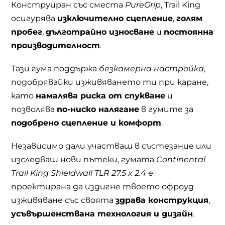
Конструиран със сместа
PureGrip
, Trail King
осигурява
изключително сцепление
,
голям
пробег
,
дълготрайно износване
и
постоянна
производителност
.
Тази гума поддържа
безкамерна настройка
,
подобрявайки изживяването ти при каране,
като
намалява риска от спукване
и
позволява
по-ниско налягане
в гумите за
подобрено сцепление и комфорт
.
Независимо дали участваш в състезание или
изследваш нови пътеки, гумата
Continental
Trail King Shieldwall TLR 27.5 x 2.4
е
проектирана да издигне твоето офроуд
изживяване със своята
здрава конструкция
,
усъвършенствана технология и дизайн
.