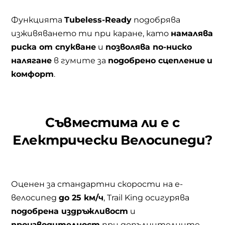
Функцията
Tubeless-Ready
подобрява
изживяването ти при каране, като
намалява
риска от спукване
и
позволява по-ниско
налягане
в гумите за
подобрено сцепление
и
комфорт
.
Съвместима ли е с
Електрически Велосипеди?
Оценен за стандартни скорости на е-
велосипед
до 25 км/ч
, Trail King осигурява
подобрена издръжливост
и
производителност
при допълнителните