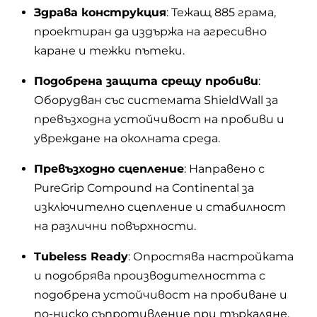
Здрава конструкция
: Тежащ 885 грама,
проектиран да издържа на агресивно
каране и тежки пътеки.
Подобрена защита срещу пробиви
:
Оборудван със системата ShieldWall за
превъзходна устойчивост на пробиви и
увреждане на околната среда.
Превъзходно сцепление
: Направено с
PureGrip Compound на Continental за
изключително сцепление и стабилност
на различни повърхности.
Tubeless Ready
: Опростява настройката
и подобрява производителността с
подобрена устойчивост на пробиване и
по-ниско съпротивление при търкаляне.