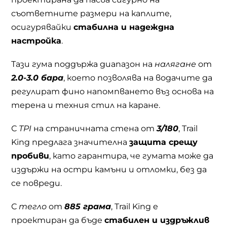
съответните размери на каплите,
осигурявайки
стабилна и надеждна
настройка
.
Тази гума поддържа диапазон на
налягане
от
2.0-3.0 бара
, което позволява на водачите да
регулират фино напомпването въз основа на
терена и техния стил на каране.
С
TPI
на страничната стена от
3/180
, Trail
King предлага значителна
защита срещу
пробиви
, като гарантира, че гумата може да
издържи на остри камъни и отломки, без да
се повреди.
С
тегло
от
885 грама
, Trail King е
проектиран да бъде
стабилен и издръжлив