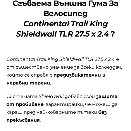
Сгъваема Външна Гума За
И
Велосипед
КОМФОРТ
НА
Continental Trail King
ПРЕДИЗВИКАТЕЛНИ
Shieldwall TLR 27.5 x 2.4
?
ПИСТИ
Continental Trail King Shieldwall TLR 27.5 x 2.4
е
от съществено значение за всеки колоездач,
който се справя с
предизвикателни и
неравни терени
.
Системата
ShieldWall
добавя слой
защита
от пробиване
, гарантирайки, че можеш да
караш през най-коварните пътеки
без
прекъсвания
.