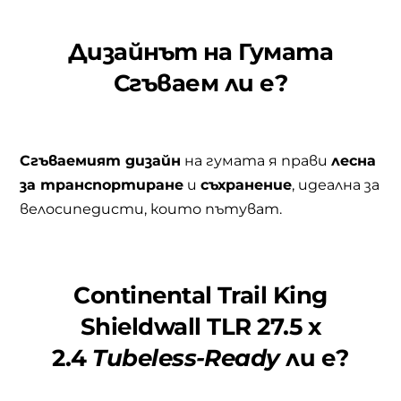
Дизайнът на Гумата
Сгъваем ли е?
Сгъваемият дизайн
на гумата я прави
лесна
за транспортиране
и
съхранение
, идеална за
велосипедисти, които пътуват.
Continental
Trail King
Shieldwall TLR 27.5 x
2.4
Tubeless-Ready
ли е?