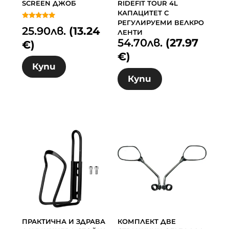
SCREEN ДЖОБ
RIDEFIT TOUR 4L
КАПАЦИТЕТ С
РЕГУЛИРУЕМИ ВЕЛКРО
Оценено с
25.90
лв.
(13.24
5.00
ЛЕНТИ
от 5
54.70
лв.
(27.97
€)
€)
Купи
Купи
ПРАКТИЧНА И ЗДРАВА
КОМПЛЕКТ ДВЕ