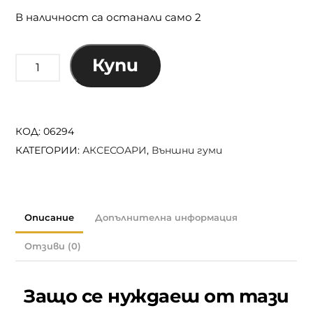
В наличност са останали само 2
Купи
количество
за
CONTINENTAL
TRAIL
КОД:
06294
KING
КАТЕГОРИИ:
АКСЕСОАРИ
,
Външни гуми
SHIELDWALL
TLR
27.5
X
Описание
Допълнителна информация
2.40
Отзиви (0)
СГЪВАЕМА
С
ИЗКЛЮЧИТЕЛНО
Защо се нуждаеш от тази
СЦЕПЛЕНИЕ