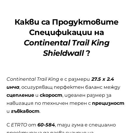
Какви са Продуктовите
Спецификации на
Continental
Trail King
Shieldwall
?
Continental Trail King
е с размери
27.5 x 2.4
инча
, осигуряващ перфектен баланс между
сцепление
и
скорост
, идеален размер за
навигация по техничен терен с
прецизност
и
гъвкавост
.
С
ETRTO
от
60-584
, тази гума е специално
проектирана да пасва сигурно на