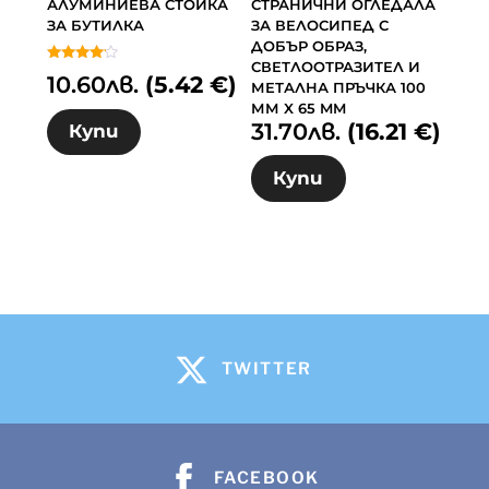
АЛУМИНИЕВА СТОЙКА
СТРАНИЧНИ ОГЛЕДАЛА
ЗА БУТИЛКА
ЗА ВЕЛОСИПЕД С
ДОБЪР ОБРАЗ,
СВЕТЛООТРАЗИТЕЛ И
Оценено
10.60
лв.
(5.42 €)
с
МЕТАЛНА ПРЪЧКА 100
4.00
ММ X 65 MM
от 5
31.70
лв.
(16.21 €)
Купи
Купи
TWITTER
FACEBOOK