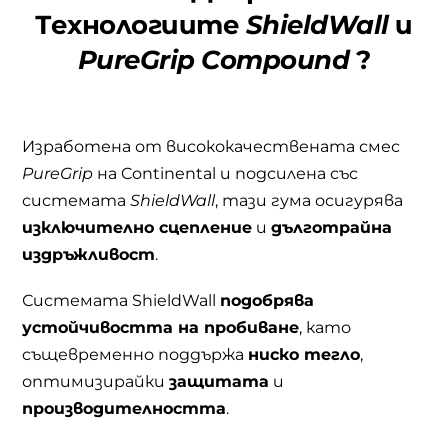
Технологиите
ShieldWall
и
PureGrip Compound
?
Изработена от висококачествената смес
PureGrip
на Continental и подсилена със
системата
ShieldWall
, тази гума осигурява
изключително сцепление
и
дълготрайна
издръжливост
.
Системата ShieldWall
подобрява
устойчивостта на пробиване
, като
същевременно поддържа
ниско тегло
,
оптимизирайки
защитата
и
производителността
.