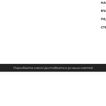
НА
ВЪ
ПЕ
СТ
Поръчвайте смело! Доставката е за наша сметка!