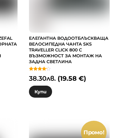
ZEFAL
ЕЛЕГАНТНА ВОДООТБЛЪСКВАЩА
ГОРНАТА
ВЕЛОСИПЕДНА ЧАНТА SKS
TRAVELLER CLICK 800 С
Н
ВЪЗМОЖНОСТ ЗА МОНТАЖ НА
ЗАДНА СВЕТЛИНА
Оценено
38.30
лв.
(19.58 €)
с
4.00
от 5
Купи
Промо!