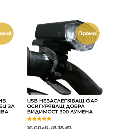
омо!
Промо!
ИВ
USB НЕЗАСЛЕПЯВАЩ ФАР
ЕЦ ЗА
ОСИГУРЯВАЩ ДОБРА
ИВА
ВИДИМОСТ 300 ЛУМЕНА
Оценено с
Original
16.00
лв.
(8.18 €)