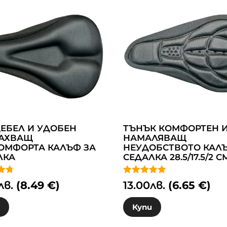
ДЕБЕЛ И УДОБЕН
ТЪНЪК КОМФОРТЕН 
АХВАЩ
НАМАЛЯВАЩ
ОМФОРТА КАЛЪФ ЗА
НЕУДОБСТВОТО КАЛЪ
ЛКА
СЕДАЛКА 28.5/17.5/2 С
о с
Оценено с
лв.
(8.49 €)
13.00
лв.
(6.65 €)
5.00
от 5
и
Купи