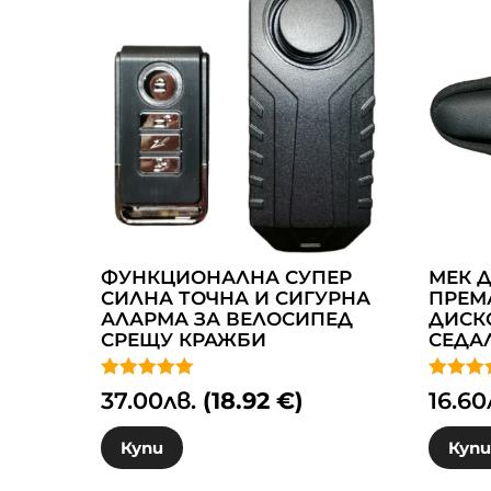
ФУНКЦИОНАЛНА СУПЕР
МЕК 
СИЛНА ТОЧНА И СИГУРНА
ПРЕМ
АЛАРМА ЗА ВЕЛОСИПЕД
ДИСК
СРЕЩУ КРАЖБИ
СЕДА
Оценено с
Оценен
37.00
лв.
(18.92 €)
16.60
4.98
4.76
от 5
от 5
Купи
Куп