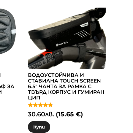
И
ВОДОУСТОЙЧИВА И
СТАБИЛНА TOUCH SCREEN
Ф ЗА
6.5″ ЧАНТА ЗА РАМКА С
М
ТВЪРД КОРПУС И ГУМИРАН
ЦИП
Оценено с
30.60
лв.
(15.65 €)
4.83
от 5
Купи