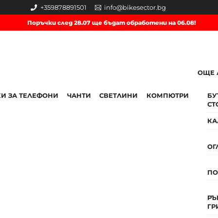
+359878891501
info@bikesector.bg
Поръчки след 28.07 ще бъдат обработени на 06.08!
ОЩЕ 
И ЗА ТЕЛЕФОНИ
ЧАНТИ
СВЕТЛИНИ
КОМПЮТРИ
БУ
СТ
КА
ОГ
П
РЪ
ГР