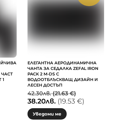
ОЙЧИВА
ЕЛЕГАНТНА АЕРОДИНАМИЧНА
ЧАНТА ЗА СЕДАЛКА ZEFAL IRON
 ЧАСТ
PACK 2 M-DS С
 1
ВОДООТБЛЪСКВАЩ ДИЗАЙН И
ЛЕСЕН ДОСТЪП
Original
42.30
лв.
(21.63 €)
38.20
лв.
(19.53 €)
price
Текущата
was:
цена
Уведоми ме
42.30лв.
е:
(21.63
38.20лв.