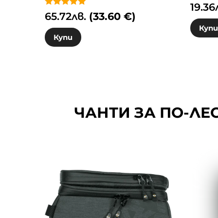
Оценен
19.36
4.86
Оценено с
65.72
лв.
(33.60 €)
от 5
5.00
от 5
Куп
Купи
ЧАНТИ ЗА ПО-ЛЕ